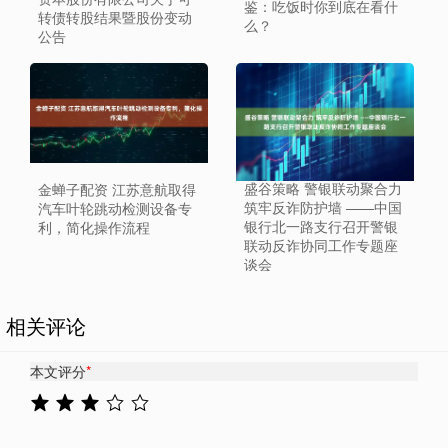
鉴：吃饭时你到底在看什
转债转股结果暨股份变动
么？
公告
盛谷策略 警银联动聚合力
金蝉子配资 江苏意航取得
筑牢反诈防护墙 ——中国
汽车叶轮跳动检测设备专
银行北一路支行召开警银
利，简化操作流程
联动反诈协同工作专题座
谈会
相关评论
本文评分
*