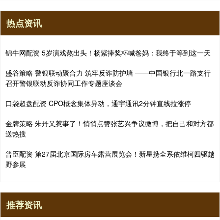
热点资讯
锦牛网配资 5岁演戏熬出头！杨紫捧奖杯喊爸妈：我终于等到这一天
盛谷策略 警银联动聚合力 筑牢反诈防护墙 ——中国银行北一路支行
召开警银联动反诈协同工作专题座谈会
口袋超盘配资 CPO概念集体异动，通宇通讯2分钟直线拉涨停
金牌策略 朱丹又惹事了！悄悄点赞张艺兴争议微博，把自己和对方都
送热搜
普臣配资 第27届北京国际房车露营展览会！新星携全系依维柯四驱越
野参展
推荐资讯