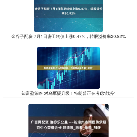
金谷子配资 7月1日密卫转债上涨0.47%，转股溢价率30.92%
知富盈策略 对乌军援升级！特朗普正在考虑“战斧”