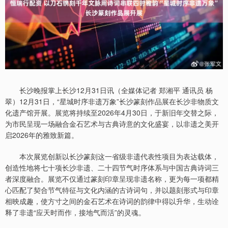
长沙晚报掌上长沙12月31日讯（全媒体记者 郑湘平 通讯员 杨
翠）12月31日，“星城时序非遗万象”长沙篆刻作品展在长沙非物质文
化遗产馆开展。展览将持续至2026年4月30日，于新旧年交替之际，
为市民呈现一场融合金石艺术与古典诗意的文化盛宴，以非遗之美开
启2026年的雅致新篇。
本次展览创新以长沙篆刻这一省级非遗代表性项目为表达载体，
创造性地将七十项长沙非遗、二十四节气时序体系与中国古典诗词三
者深度融合。展览不仅通过篆刻印章呈现非遗名称，更为每一项都精
心匹配了契合节气特征与文化内涵的古诗词句，并以题刻形式与印章
相映成趣，使方寸之间的金石艺术在诗词的韵律中得以升华，生动诠
释了非遗“应天时而作，接地气而活”的灵魂。