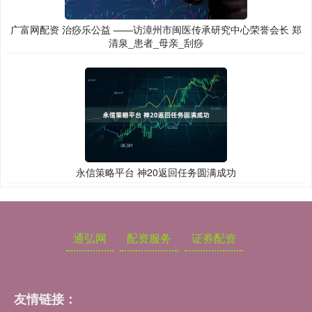
广富网配资 治痧乐公益 ——访漳州市闽医传承研究中心荣誉会长 郑
清泉_患者_母亲_刮痧
永信策略平台 神20返回任务圆满成功
通弘网
配资服务
证券配资
友情链接：