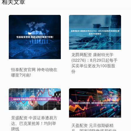
相关文章
龙爵网配资 康耐特光学
(02276)：8月29日起每手
买卖单位更改为100股股
恒泰配资官网 神奇动物在
份
哪里?河南!
景盛配资 中原证券遭易方
达、巴克莱抢筹！均到举
天盈配资 元旦假期砺精
牌线
兵，国家消防救援局机动