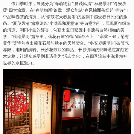
依四季时序，展览分为“春萌物新”“夏茂风清”“秋稔景明”“冬安岁
暖”四大篇章。在“春萌物新”篇章，观众能从“春风拂面茶烟起”等诗句
中品味春茶的清冽，从“锣鼓喧天春意闹”的题刻中感受春日民俗的激
昂。“夏茂风清”篇章则以“小满温和夏意浓”等诗意为引，展现夏布织造
的清凉、浏阳小曲的醇香，勾勒出夏日繁茂中非遗与自然相融的美
学。“秋稔景明”篇章里，菊花石雕的精巧跃然石上，“寒露三候，菊有
黄华”等诗句点出菊花石雕与秋令的天然契合。“冬安岁暖”则打破节气
界限，湘剧的婉转、长沙花鼓戏的鲜活、长沙弹词的韵味通过篆刻艺
术定格，让观众感受到非遗作为“活态文化”，在四季流转中滋养精神
世界的永恒魅力。