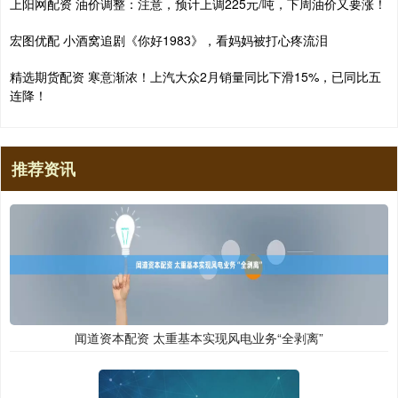
上阳网配资 油价调整：注意，预计上调225元/吨，下周油价又要涨！
宏图优配 小酒窝追剧《你好1983》，看妈妈被打心疼流泪
精选期货配资 寒意渐浓！上汽大众2月销量同比下滑15%，已同比五
连降！
推荐资讯
闻道资本配资 太重基本实现风电业务“全剥离”