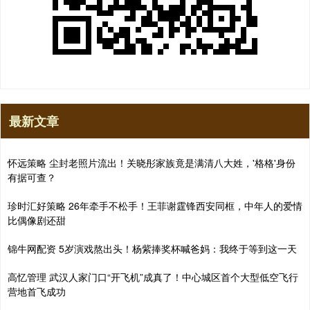
最新文章
怀远策略 尘封老照片流出！关晓彤家族竟是满清八大姓，'格格'身份
有据可查？
珍时汇好策略 26年牵手不松手！王菲谢霆锋西安同框，中年人的爱情
比偶像剧还甜
锦牛网配资 5岁演戏熬出头！杨紫捧奖杯喊爸妈：我终于等到这一天
高忆管理 武汉人家门口“开飞机”成真了！中心城区首个大型低空飞行
营地首飞成功