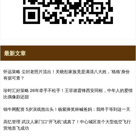
最新文章
怀远策略 尘封老照片流出！关晓彤家族竟是满清八大姓，'格格'身份
有据可查？
珍时汇好策略 26年牵手不松手！王菲谢霆锋西安同框，中年人的爱情
比偶像剧还甜
锦牛网配资 5岁演戏熬出头！杨紫捧奖杯喊爸妈：我终于等到这一天
高忆管理 武汉人家门口“开飞机”成真了！中心城区首个大型低空飞行
营地首飞成功