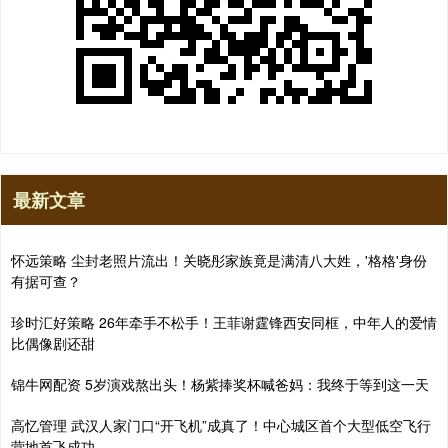
最新文章
怀远策略 尘封老照片流出！关晓彤家族竟是满清八大姓，'格格'身份
有据可查？
珍时汇好策略 26年牵手不松手！王菲谢霆锋西安同框，中年人的爱情
比偶像剧还甜
锦牛网配资 5岁演戏熬出头！杨紫捧奖杯喊爸妈：我终于等到这一天
高忆管理 武汉人家门口“开飞机”成真了！中心城区首个大型低空飞行
营地首飞成功