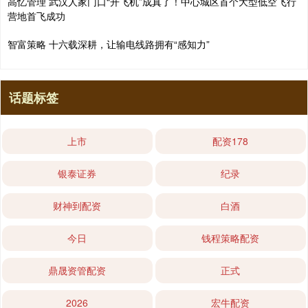
高忆管理 武汉人家门口“开飞机”成真了！中心城区首个大型低空飞行
营地首飞成功
智富策略 十六载深耕，让输电线路拥有“感知力”
话题标签
上市
配资178
银泰证券
纪录
财神到配资
白酒
今日
钱程策略配资
鼎晟资管配资
正式
2026
宏牛配资