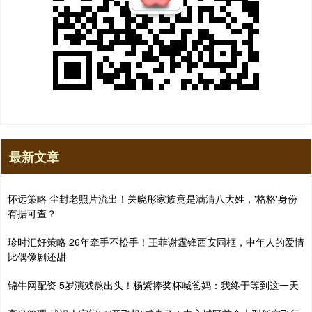
最新文章
怀远策略 尘封老照片流出！关晓彤家族竟是满清八大姓，'格格'身份
有据可查？
珍时汇好策略 26年牵手不松手！王菲谢霆锋西安同框，中年人的爱情
比偶像剧还甜
锦牛网配资 5岁演戏熬出头！杨紫捧奖杯喊爸妈：我终于等到这一天