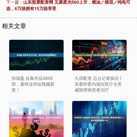
下一篇：
山东股票配资网 五菱星光560上市，燃油／插混／纯电可
选，6万级拥有15万级享受
相关文章
九倍配资 总台记者探访丨
恒瑞盈 征集作品3839
美轰炸委内瑞拉医疗仓库
部，最终这些短视频获
威胁肾病患者治疗
奖！