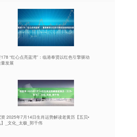
178 “红心点亮蓝湾”：临港奉贤以红色引擎驱动
质量发展
资 2025年7月14日生肖运势解读老黄历【五贝•
】_文化_太极_郭千伟