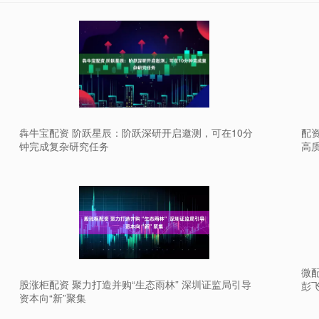
犇牛宝配资 阶跃星辰：阶跃深研开启邀测，可在10分
配资
钟完成复杂研究任务
高
微配
股涨柜配资 聚力打造并购“生态雨林” 深圳证监局引导
彭飞
资本向“新”聚集