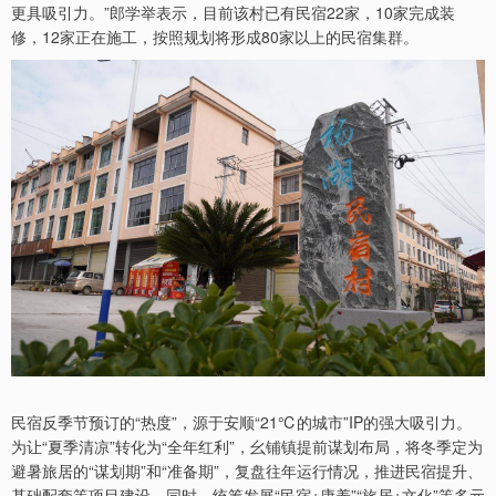
更具吸引力。”郎学举表示，目前该村已有民宿22家，10家完成装
修，12家正在施工，按照规划将形成80家以上的民宿集群。
民宿反季节预订的“热度”，源于安顺“21℃的城市”IP的强大吸引力。
为让“夏季清凉”转化为“全年红利”，幺铺镇提前谋划布局，将冬季定为
避暑旅居的“谋划期”和“准备期”，复盘往年运行情况，推进民宿提升、
基础配套等项目建设。同时，统筹发展“民宿+康养”“旅居+文化”等多元