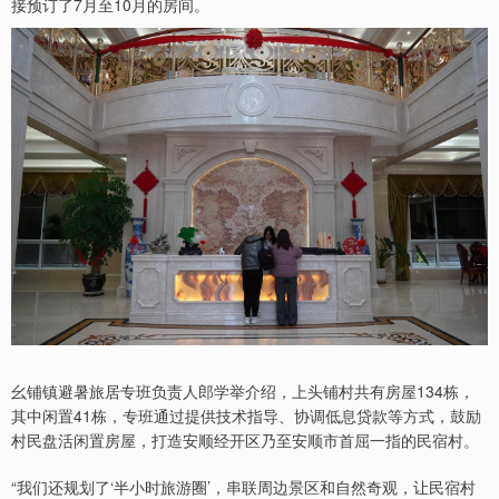
接预订了7月至10月的房间。
幺铺镇避暑旅居专班负责人郎学举介绍，上头铺村共有房屋134栋，
其中闲置41栋，专班通过提供技术指导、协调低息贷款等方式，鼓励
村民盘活闲置房屋，打造安顺经开区乃至安顺市首屈一指的民宿村。
“我们还规划了‘半小时旅游圈’，串联周边景区和自然奇观，让民宿村