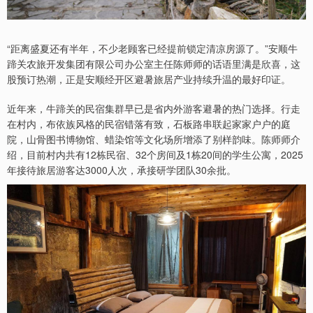
“距离盛夏还有半年，不少老顾客已经提前锁定清凉房源了。”安顺牛
蹄关农旅开发集团有限公司办公室主任陈师师的话语里满是欣喜，这
股预订热潮，正是安顺经开区避暑旅居产业持续升温的最好印证。
近年来，牛蹄关的民宿集群早已是省内外游客避暑的热门选择。行走
在村内，布依族风格的民宿错落有致，石板路串联起家家户户的庭
院，山骨图书博物馆、蜡染馆等文化场所增添了别样韵味。陈师师介
绍，目前村内共有12栋民宿、32个房间及1栋20间的学生公寓，2025
年接待旅居游客达3000人次，承接研学团队30余批。