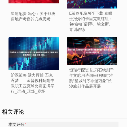
E策略配资APP下载 泰晤
星速配资 冯仑：关于非洲
士报介绍卡里克教练组：
房地产考察的几点思考
包括南门副手、埃文斯、
青训教练
恒瑞行配资 以刀石镌刻千
沪深策略 活力挥拍 匹克
年文脉用诗词串联四时雅
逐梦——金普教科院附中
韵“星城时序非遗万象”长
教职工匹克球比赛圆满举
沙篆刻作品展开展
行_运动_球场_赛场
相关评论
本文评分
*