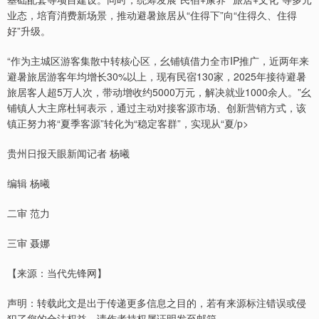
业态，培育消费新场景，推动避暑旅居从“住得下”向“住得久、住得
好”升级。
“作为主城区游客集散中转核心区，幺铺镇借力全市IP推广，近两年来
避暑旅居游客年均增长30%以上，现有民宿130家，2025年接待避暑
旅居客人超5万人次，带动增收约5000万元，解决就业1000余人。”幺
铺镇人大主席杜轲表示，通过主动对接客源市场、创新营销方式，该
镇正努力将“夏季客源”转化为“稳定客群”，实现从“夏/p>
贵州日报天眼新闻记者 杨曦
编辑 杨曦
二审 范力
三审 聂娜
【来源：当代先锋网】
声明：转载此文是出于传递更多信息之目的，若有来源标注错误或侵
犯了您的合法权益，请作者持权属证明发至邮箱