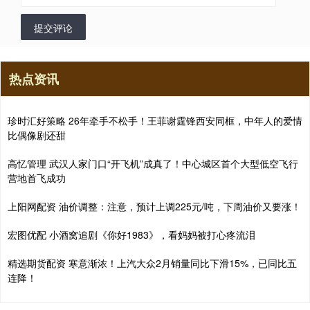
提交评论
热点资讯
珍时汇好策略 26年牵手不松手！王菲谢霆锋西安同框，中年人的爱情
比偶像剧还甜
高忆管理 武汉人家门口“开飞机”成真了！中心城区首个大型低空飞行
营地首飞成功
上阳网配资 油价调整：注意，预计上调225元/吨，下周油价又要涨！
宏图优配 小酒窝追剧《你好1983》，看妈妈被打心疼流泪
精选期货配资 寒意渐浓！上汽大众2月销量同比下滑15%，已同比五
连降！